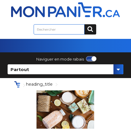
Naviguer en mode rabais
Partout
heading_title