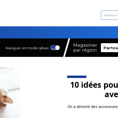
Magasiner
Partou
Naviguer en mode rabais
par région
10 idées pou
ave
On a déniché des accessoire