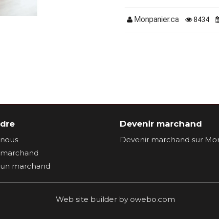
Monpanier.ca
8434
ndre
Devenir marchand
-nous
Devenir marchand sur Mon
n marchand
c un marchand
Web site builder by owebo.com