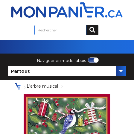
Naviguer en mode rabais
Partout
L'arbre musical