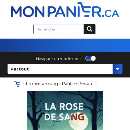
Naviguer en mode rabais
Partout
La rose de sang - Pauline Perron