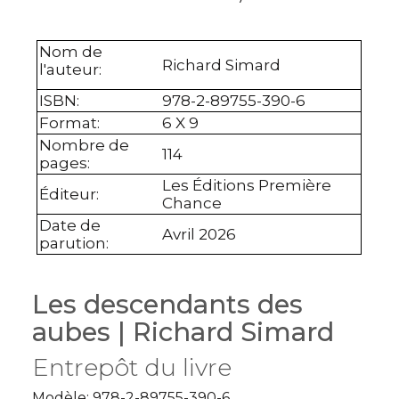
Nom de
Richard Simard
l'auteur
:
ISBN
:
978-2-89755-390-6
Format
:
6 X 9
Nombre de
114
pages
:
Les Éditions Première
Éditeur
:
Chance
Date de
Avril 2026
parution
:
Les descendants des
aubes | Richard Simard
Entrepôt du livre
Modèle: 978-2-89755-390-6