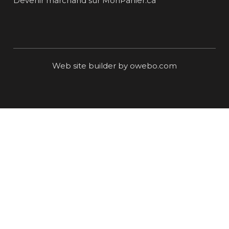
Devenir marchand sur MonPanier.ca
Web site builder by owebo.com