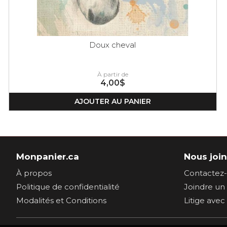
Doux cheval
À partir de
4,00$
AJOUTER AU PANIER
Monpanier.ca
Nous joi
À propos
Contactez
Politique de confidentialité
Joindre u
Modalités et Conditions
Litige ave