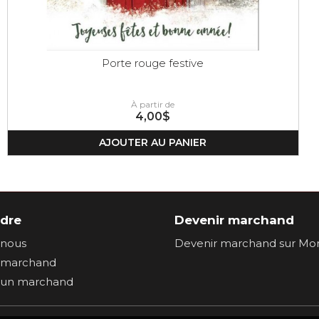
Porte rouge festive
À partir de
4,00$
AJOUTER AU PANIER
ndre
Devenir marchand
-nous
Devenir marchand sur Mon
n marchand
c un marchand