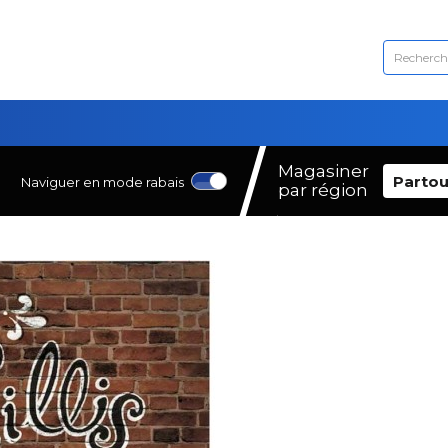
Magasiner
Partou
Naviguer en mode rabais
par région