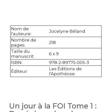
Nom de
Jocelyne Béland
l'auteure
:
Nombre de
218
pages
:
Taille du
6 x 9
manuscrit
:
ISBN
:
978-2-89775-005-3
Les Éditions de
Éditeur
:
l'Apothéose
Un jour à la FOI Tome 1 :